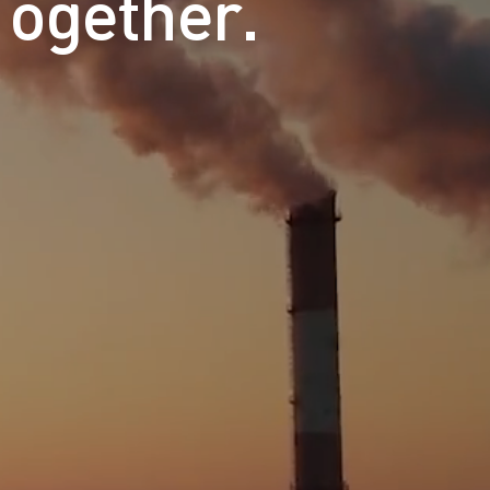
Together.
Rechtliches:
Intern:
Impressum
Webmail
Datenschutz
Support
Cookie-Richtlinien
Videos
AGB
Meldestelle
Verhaltenskodex
Lieferanten
Verhaltenskodex