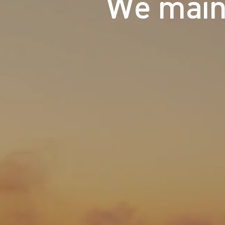
We maint
Die Ebert HERA Esser Group ist ein f
von Industrieservices und bietet Kun
Welt maßgeschneiderte Lösungen für
Produktionsanlagen.
Kontakt aufnehmen