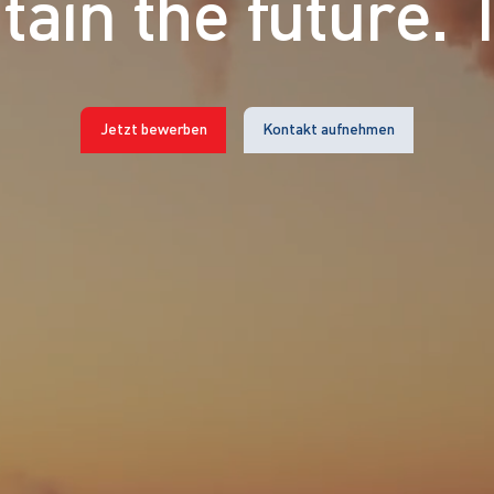
ain the future. 
Jetzt bewerben
Kontakt aufnehmen
Sitemap:
Leistungen
Zertifikate
ührender Anbieter
Safety
den auf der ganzen
Unternehmen
 ihre
Karriere