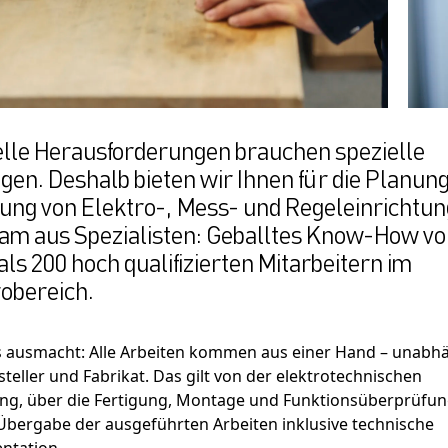
elle Herausforderungen brauchen spezielle
en. Deshalb bieten wir Ihnen für die Planun
Sitemap:
gung von Elektro-, Mess- und Regeleinrichtu
Leistungen
eam aus Spezialisten: Geballtes Know-How v
Zertifikate
ls 200 hoch qualifizierten Mitarbeitern im
ührender Anbieter
Safety
robereich.
den auf der ganzen
Unternehmen
 ihre
 ausmacht: Alle Arbeiten kommen aus einer Hand – unabh
Karriere
teller und Fabrikat. Das gilt von der elektrotechnischen
ng, über die Fertigung, Montage und Funktionsüberprüfun
 Übergabe der ausgeführten Arbeiten inklusive technische