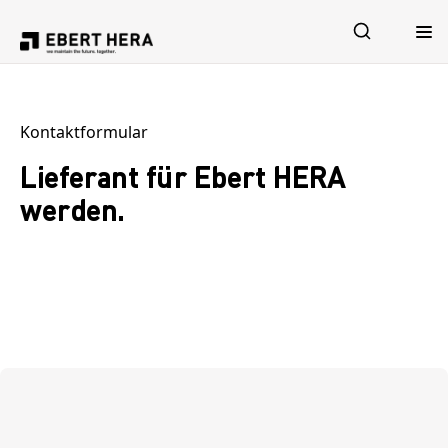
Leistungen
Kontaktformular
Lieferant für Ebert HERA
Sicherheit
werden.
Unternehmen
Karriere
Jetzt Kontakt aufnehmen