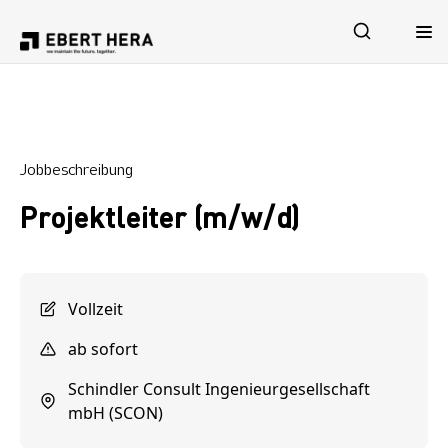
Leistungen
Jobbeschreibung
Sicherheit
Projektleiter (m/w/d)
Unternehmen
Karriere
Vollzeit
ab sofort
Schindler Consult Ingenieurgesellschaft
mbH (SCON)
Jetzt Kontakt aufnehmen