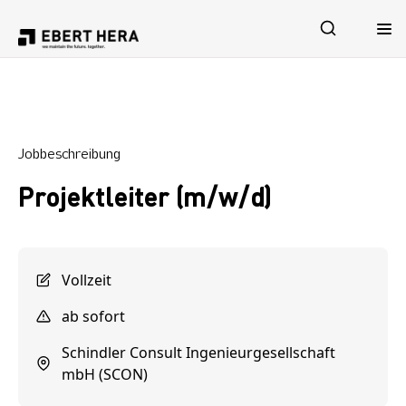
Leistungen
Jobbeschreibung
Sicherheit
Projektleiter (m/w/d)
Unternehmen
Karriere
Vollzeit
ab sofort
Schindler Consult Ingenieurgesellschaft
mbH (SCON)
Jetzt Kontakt aufnehmen