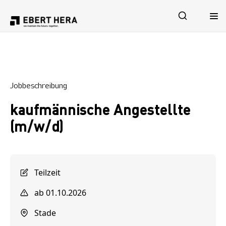
Leistungen
Jobbeschreibung
Sicherheit
kaufmännische Angestellte
Unternehmen
(m/w/d)
Karriere
Teilzeit
ab 01.10.2026
Stade
Jetzt Kontakt aufnehmen