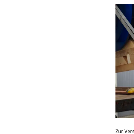
Die Ebert HERA Esser Group ist ein f
von Industrieservices und bietet Kun
Welt maßgeschneiderte Lösungen für
Produktionsanlagen.
Zur Ver
Kontakt aufnehmen