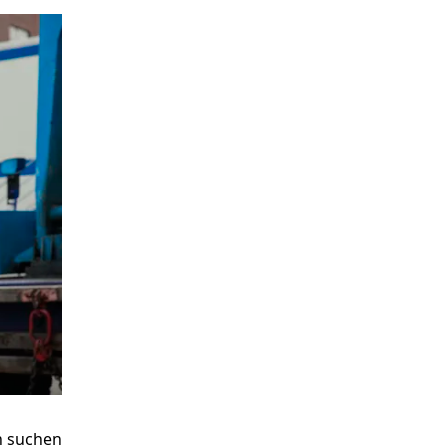
Rechtliches:
Intern:
Impressum
Webmail
Datenschutz
Support
Cookie-Richtlinien
Videos
AGB
Meldestelle
Verhaltenskodex
Lieferanten
Verhaltenskodex
n
suchen