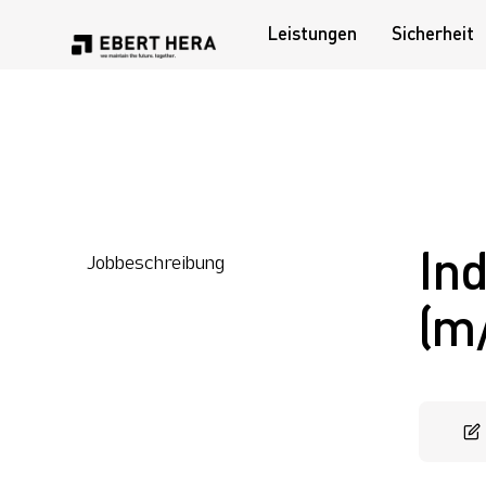
Leistungen
Sicherheit
Leistungen
Sicherheit
In
Unternehmen
Jobbeschreibung
(m
Karriere