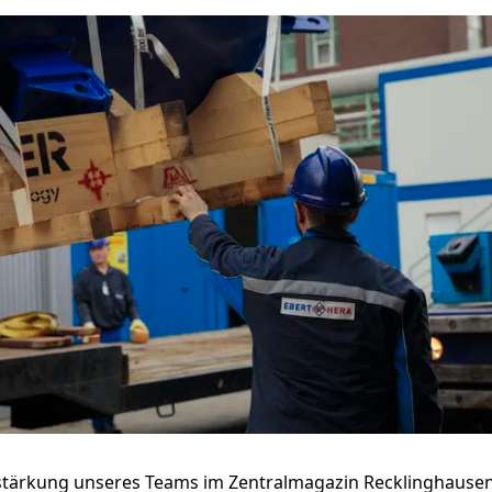
Sitemap:
Leistungen
Zertifikate
ührender Anbieter
Safety
den auf der ganzen
Unternehmen
 ihre
Karriere
stärkung unseres Teams
im Zentralmagazin Recklinghause