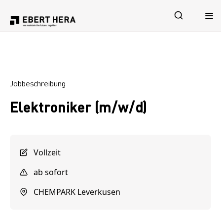
Leistungen
Jobbeschreibung
Sicherheit
Elektroniker (m/w/d)
Unternehmen
Karriere
Vollzeit
ab sofort
CHEMPARK Leverkusen
Jetzt Kontakt aufnehmen