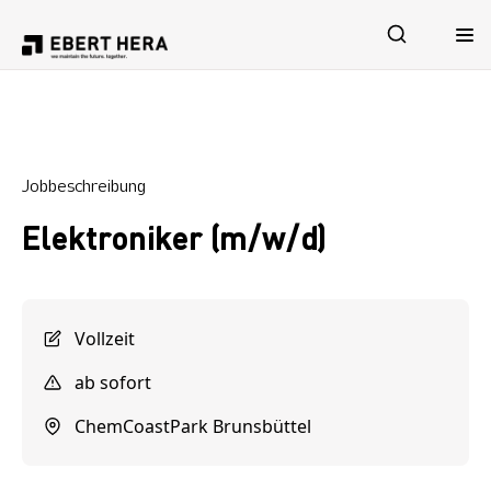
Leistungen
Jobbeschreibung
Sicherheit
Elektroniker (m/w/d)
Unternehmen
Karriere
Vollzeit
ab sofort
ChemCoastPark Brunsbüttel
Jetzt Kontakt aufnehmen