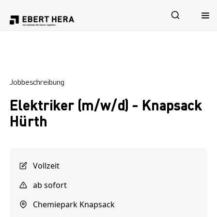
Leistungen
Jobbeschreibung
Sicherheit
Elektriker (m/w/d) - Knapsack
Unternehmen
Hürth
Karriere
Vollzeit
ab sofort
Chemiepark Knapsack
Jetzt Kontakt aufnehmen