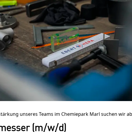
Sitemap:
Leistungen
Zertifikate
ührender Anbieter
Safety
den auf der ganzen
Unternehmen
 ihre
Karriere
stärkung unseres Teams im
Chemiepark Marl
suchen wir ab
messer (m/w/d)