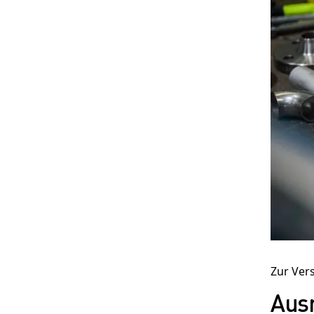
Die Ebert HERA Esser Group ist ein f
von Industrieservices und bietet Kun
Welt maßgeschneiderte Lösungen für
Produktionsanlagen.
Zur Ver
Aus
Kontakt aufnehmen