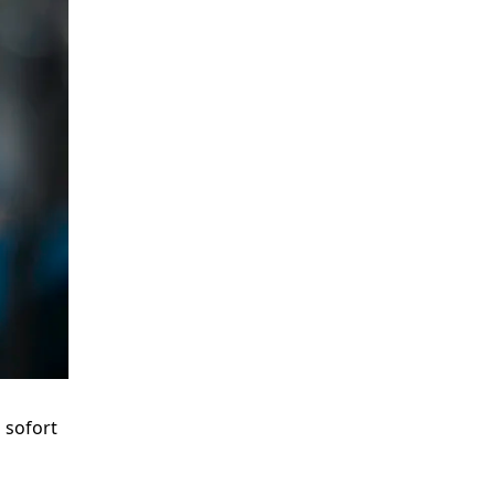
Rechtliches:
Intern:
Impressum
Webmail
Datenschutz
Support
Cookie-Richtlinien
Videos
AGB
Meldestelle
Verhaltenskodex
 sofort
Lieferanten
Verhaltenskodex