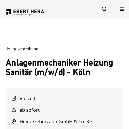
Leistungen
Jobbeschreibung
Sicherheit
Anlagenmechaniker Heizung
Unternehmen
Sanitär (m/w/d) - Köln
Karriere
Vollzeit
ab sofort
Heinz Geberzahn GmbH & Co. KG
Jetzt Kontakt aufnehmen